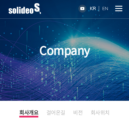
KR
EN
Company
회사개요
걸어온길
비전
회사위치