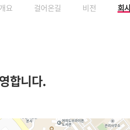
개요
걸어온길
비전
회
영합니다.