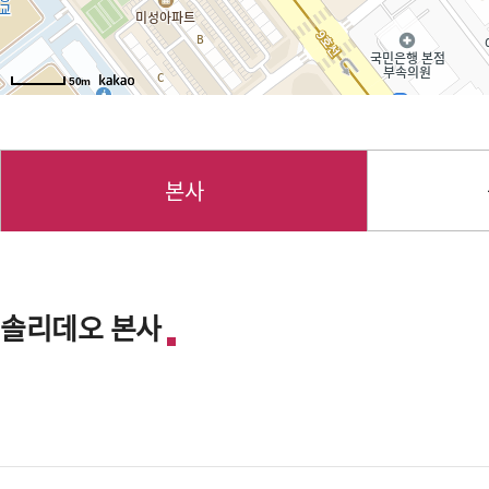
50m
본사
솔리데오 본사