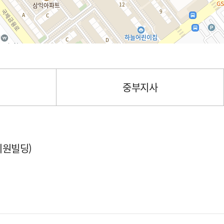
중부지사
미원빌딩)