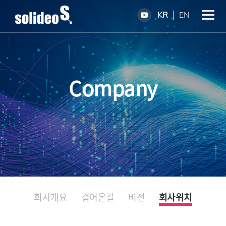
KR
EN
Company
회사개요
걸어온길
비전
회사위치