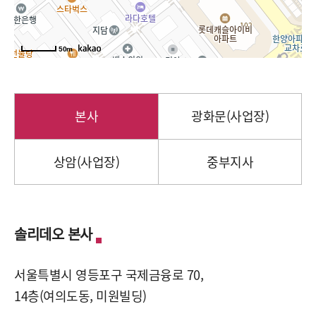
50m
본사
광화문(사업장)
상암(사업장)
중부지사
솔리데오 본사
서울특별시 영등포구 국제금융로 70,
14층(여의도동, 미원빌딩)