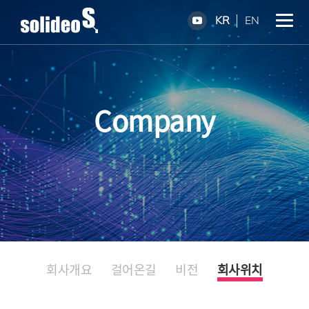
KR
EN
Company
회사개요
걸어온길
비전
회사위치