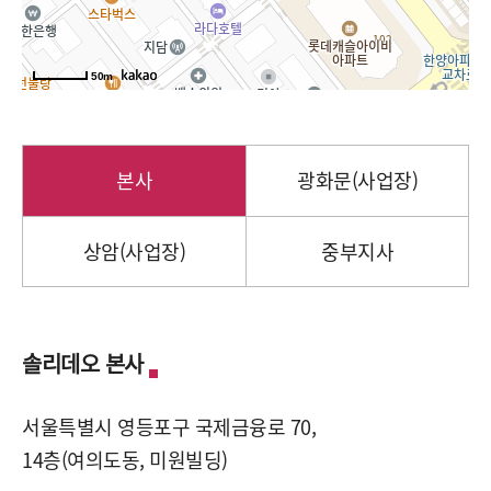
50m
본사
광화문(사업장)
상암(사업장)
중부지사
솔리데오 본사
서울특별시 영등포구 국제금융로 70,
14층(여의도동, 미원빌딩)