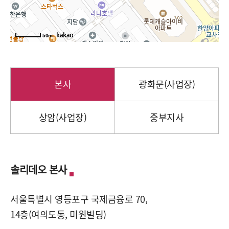
50m
본사
광화문(사업장)
상암(사업장)
중부지사
솔리데오 본사
서울특별시 영등포구 국제금융로 70,
14층(여의도동, 미원빌딩)