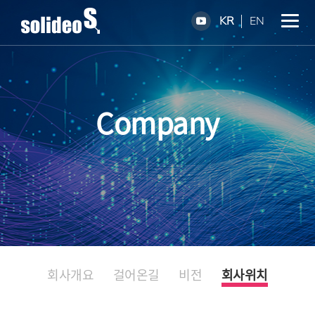
KR
EN
Company
회사개요
걸어온길
비전
회사위치