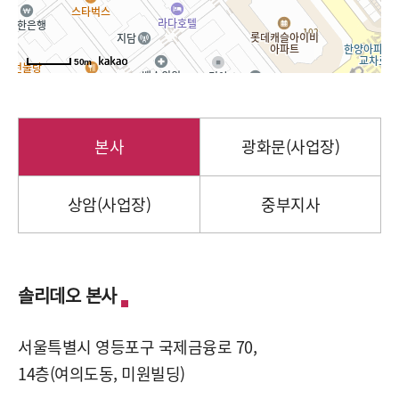
50m
본사
광화문(사업장)
상암(사업장)
중부지사
솔리데오 본사
서울특별시 영등포구 국제금융로 70,
14층(여의도동, 미원빌딩)