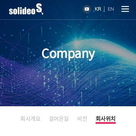
KR
EN
Company
회사개요
걸어온길
비전
회사위치