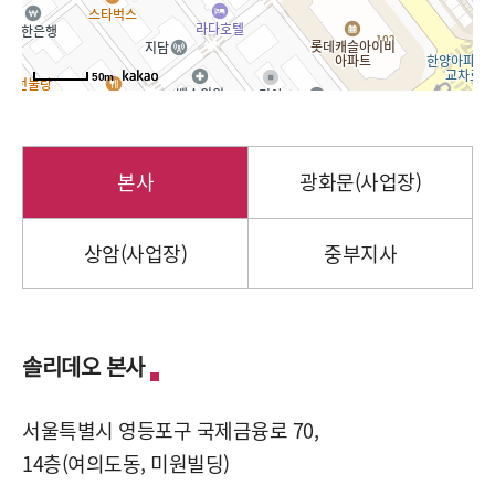
50m
본사
광화문(사업장)
상암(사업장)
중부지사
솔리데오 본사
서울특별시 영등포구 국제금융로 70,
14층(여의도동, 미원빌딩)