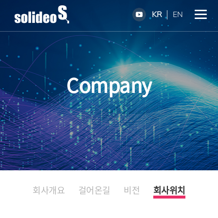
KR
EN
Company
회사개요
걸어온길
비전
회사위치