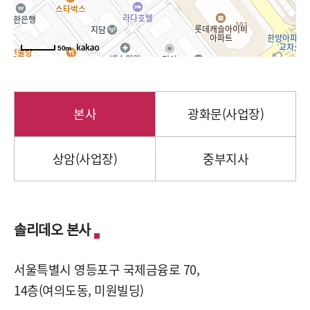
50m
본사
광화문(사업장)
상암(사업장)
중부지사
솔리데오 본사
서울특별시 영등포구 국제금융로 70,
14층(여의도동, 미원빌딩)