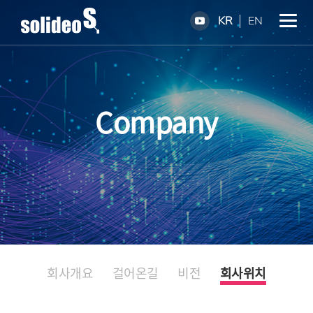
KR
EN
Company
회사개요
걸어온길
비전
회사위치