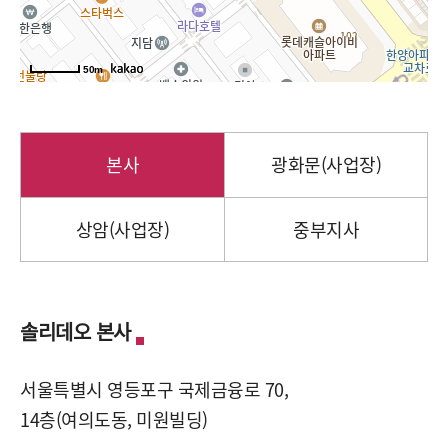
50m
본사
광화문(사업장)
상암(사업장)
중부지사
솔리데오 본사
서울특별시 영등포구 국제금융로 70,
14층(여의도동, 미원빌딩)