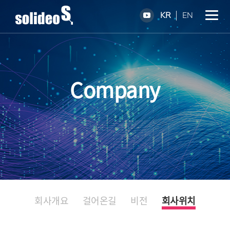
KR
EN
Company
회사개요
걸어온길
비전
회사위치