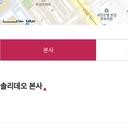
50m
본사
솔리데오 본사