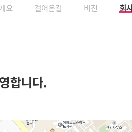
개요
걸어온길
비전
회
영합니다.