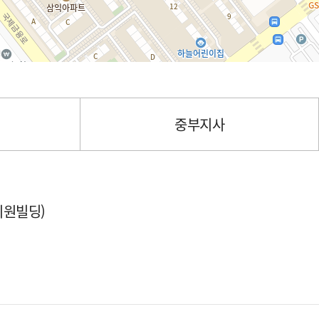
중부지사
미원빌딩)