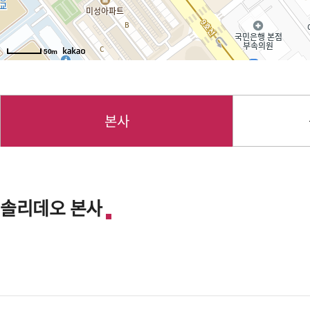
50m
본사
솔리데오 본사