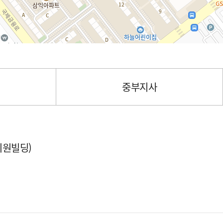
중부지사
미원빌딩)