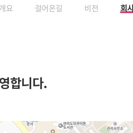
개요
걸어온길
비전
회
영합니다.