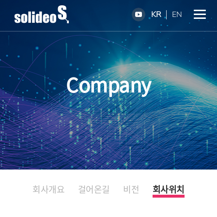
KR
EN
Company
회사개요
걸어온길
비전
회사위치