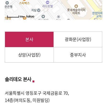
50m
본사
광화문(사업장)
상암(사업장)
중부지사
솔리데오 본사
서울특별시 영등포구 국제금융로 70,
14층(여의도동, 미원빌딩)