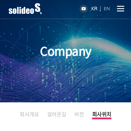
KR
EN
Company
회사개요
걸어온길
비전
회사위치