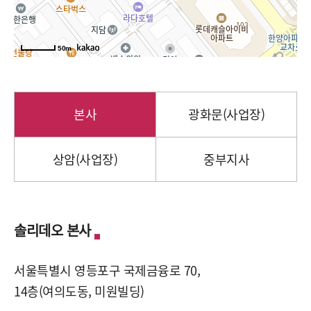
50m
본사
광화문(사업장)
상암(사업장)
중부지사
솔리데오 본사
서울특별시 영등포구 국제금융로 70,
14층(여의도동, 미원빌딩)