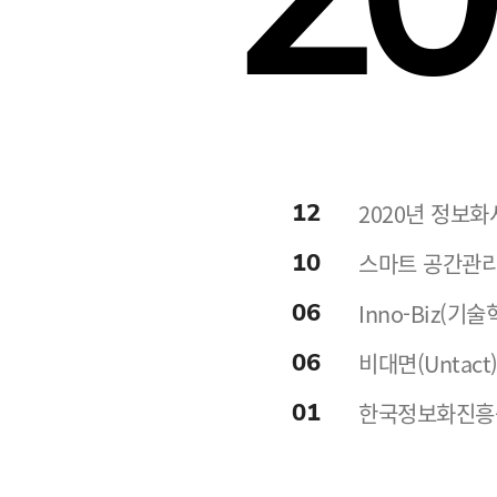
12
2020년 정보
10
스마트 공간관리
06
Inno-Biz(
06
비대면(Untac
01
한국정보화진흥