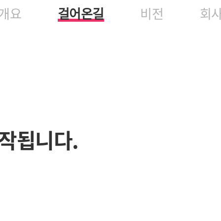
개요
걸어온길
비전
회
작됩니다.