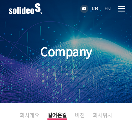
KR
EN
Company
회사개요
걸어온길
비전
회사위치