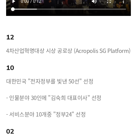
12
4차산업혁명대상 시상 공로상 (Acropolis SG Platform)
10
대한민국 "전자정부를 빛낸 50선" 선정
- 인물분야 30인에 "김숙희 대표이사" 선정
- 서비스분야 10개중 "정부24" 선정
02