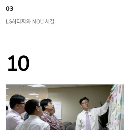
03
LG히다찌와 MOU 체결
10