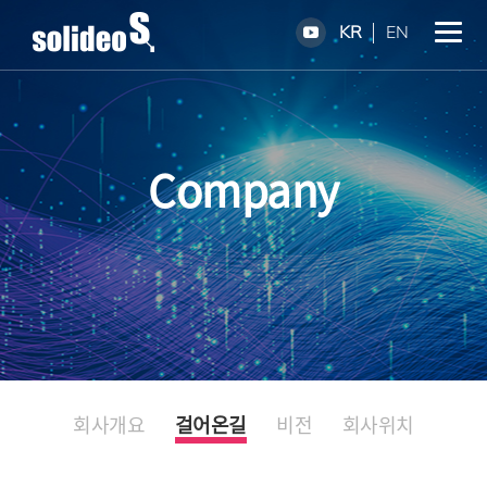
KR
EN
Company
회사개요
걸어온길
비전
회사위치