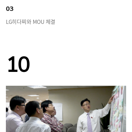
03
LG히다찌와 MOU 체결
10