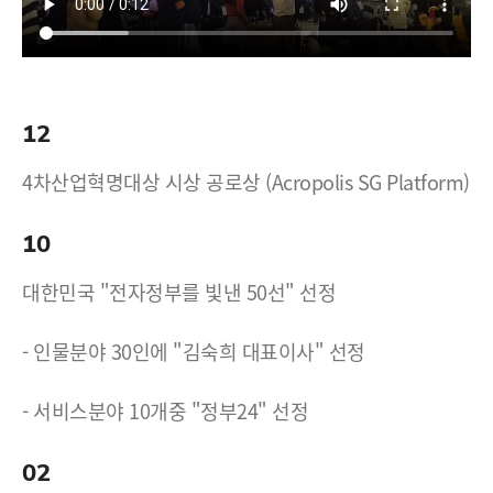
12
4차산업혁명대상 시상 공로상 (Acropolis SG Platform)
10
대한민국 "전자정부를 빛낸 50선" 선정
- 인물분야 30인에 "김숙희 대표이사" 선정
- 서비스분야 10개중 "정부24" 선정
02