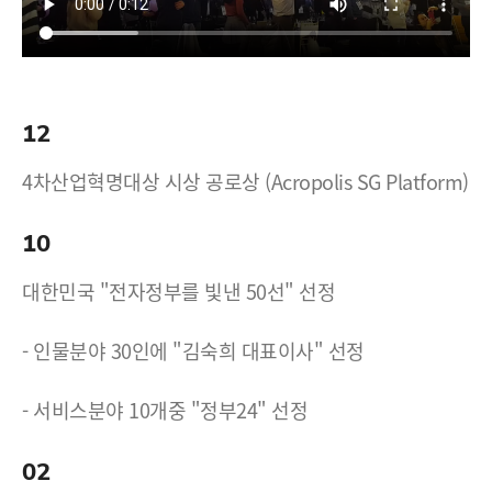
12
4차산업혁명대상 시상 공로상 (Acropolis SG Platform)
10
대한민국 "전자정부를 빛낸 50선" 선정
- 인물분야 30인에 "김숙희 대표이사" 선정
- 서비스분야 10개중 "정부24" 선정
02