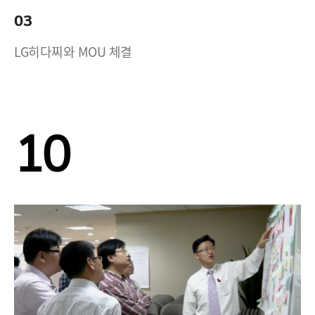
03
LG히다찌와 MOU 체결
10