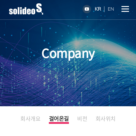
KR
EN
Company
회사개요
걸어온길
비전
회사위치