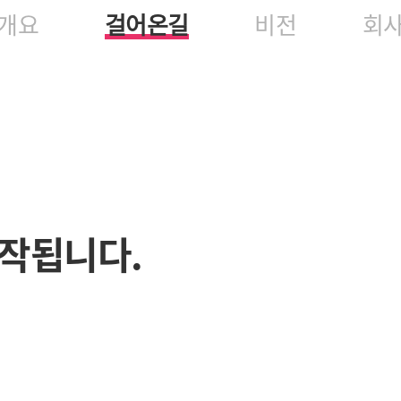
개요
걸어온길
비전
회
작됩니다.