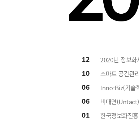
12
2020년 정보
10
스마트 공간관리
06
Inno-Biz(
06
비대면(Untac
01
한국정보화진흥