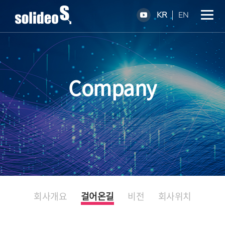
KR
EN
Company
회사개요
걸어온길
비전
회사위치