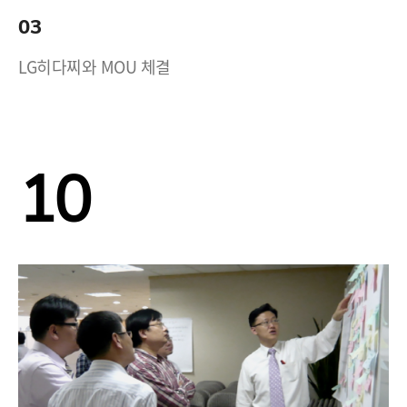
03
LG히다찌와 MOU 체결
10