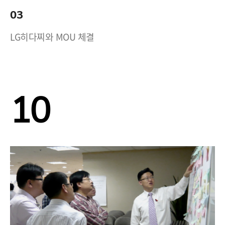
03
LG히다찌와 MOU 체결
10