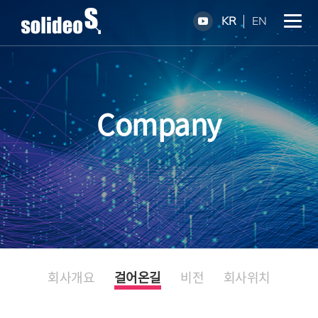
KR
EN
Company
회사개요
걸어온길
비전
회사위치