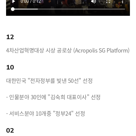
12
4차산업혁명대상 시상 공로상 (Acropolis SG Platform)
10
대한민국 "전자정부를 빛낸 50선" 선정
- 인물분야 30인에 "김숙희 대표이사" 선정
- 서비스분야 10개중 "정부24" 선정
02