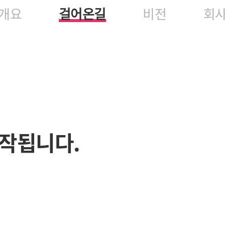
개요
걸어온길
비전
회
작됩니다.