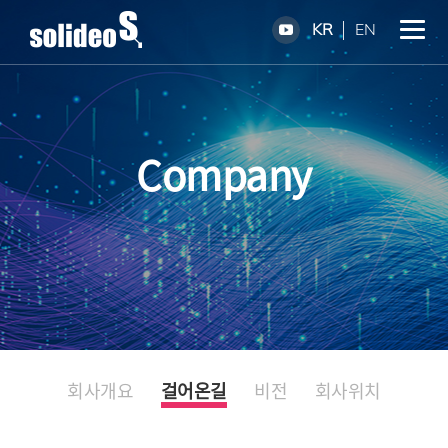
KR
EN
Company
회사개요
걸어온길
비전
회사위치