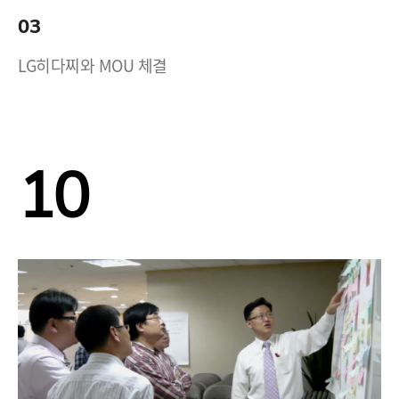
03
LG히다찌와 MOU 체결
10