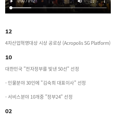
12
4차산업혁명대상 시상 공로상 (Acropolis SG Platform)
10
대한민국 "전자정부를 빛낸 50선" 선정
- 인물분야 30인에 "김숙희 대표이사" 선정
- 서비스분야 10개중 "정부24" 선정
02