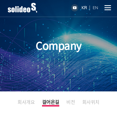
KR
EN
Company
회사개요
걸어온길
비전
회사위치