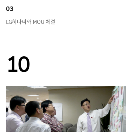
03
LG히다찌와 MOU 체결
10