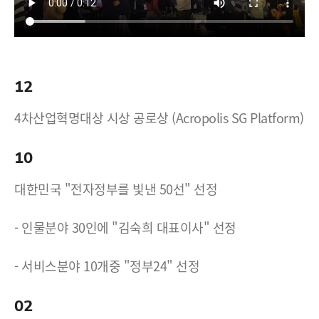
12
4차산업혁명대상 시상 공로상 (Acropolis SG Platform)
10
대한민국 "전자정부를 빛낸 50선" 선정
- 인물분야 30인에 "김숙희 대표이사" 선정
- 서비스분야 10개중 "정부24" 선정
02