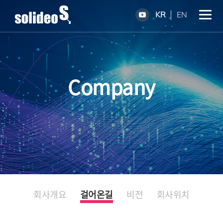
KR
EN
Company
회사개요
걸어온길
비전
회사위치