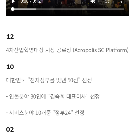
12
4차산업혁명대상 시상 공로상 (Acropolis SG Platform)
10
대한민국 "전자정부를 빛낸 50선" 선정
- 인물분야 30인에 "김숙희 대표이사" 선정
- 서비스분야 10개중 "정부24" 선정
02