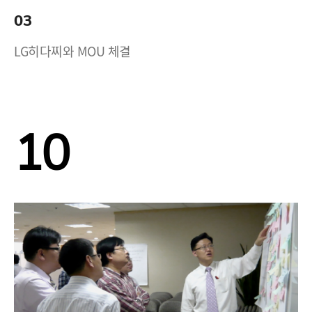
03
LG히다찌와 MOU 체결
10