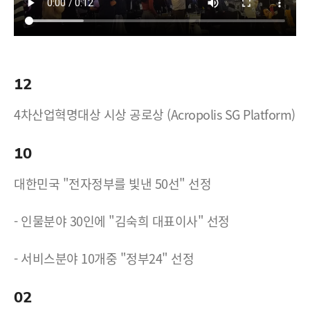
12
4차산업혁명대상 시상 공로상 (Acropolis SG Platform)
10
대한민국 "전자정부를 빛낸 50선" 선정
- 인물분야 30인에 "김숙희 대표이사" 선정
- 서비스분야 10개중 "정부24" 선정
02