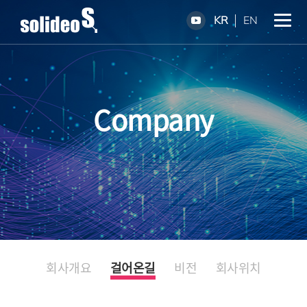
KR
EN
Company
회사개요
걸어온길
비전
회사위치