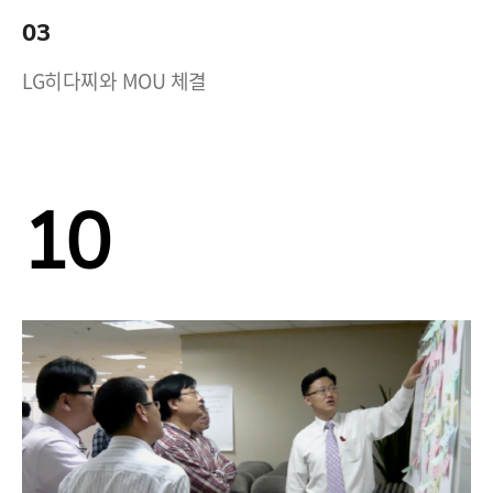
03
LG히다찌와 MOU 체결
10