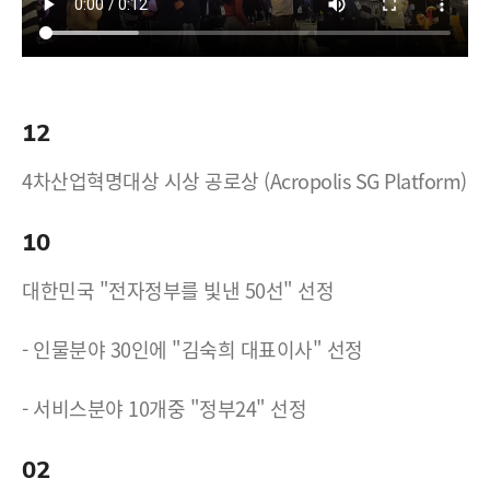
12
4차산업혁명대상 시상 공로상 (Acropolis SG Platform)
10
대한민국 "전자정부를 빛낸 50선" 선정
- 인물분야 30인에 "김숙희 대표이사" 선정
- 서비스분야 10개중 "정부24" 선정
02