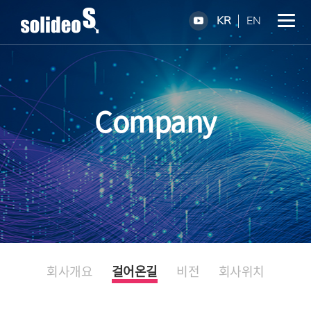
KR
EN
Company
회사개요
걸어온길
비전
회사위치