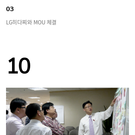
03
LG히다찌와 MOU 체결
10