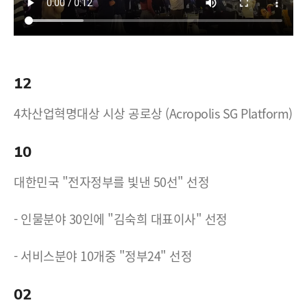
12
4차산업혁명대상 시상 공로상 (Acropolis SG Platform)
10
대한민국 "전자정부를 빛낸 50선" 선정
- 인물분야 30인에 "김숙희 대표이사" 선정
- 서비스분야 10개중 "정부24" 선정
02