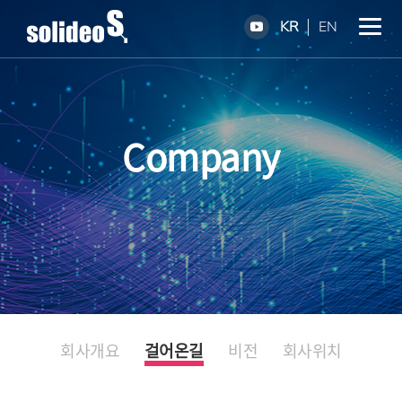
KR
EN
Company
회사개요
걸어온길
비전
회사위치