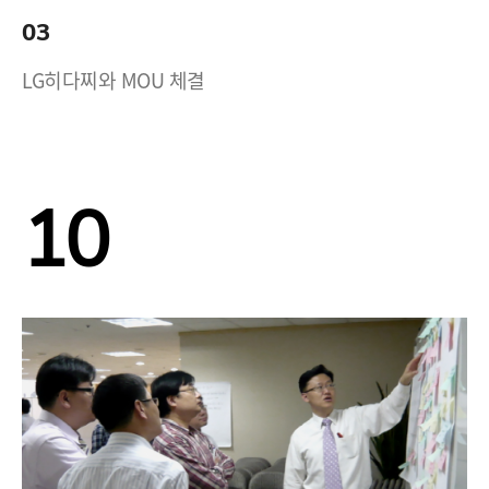
03
LG히다찌와 MOU 체결
10