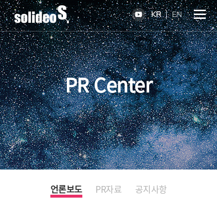
KR
EN
PR Center
언론보도
PR자료
공지사항