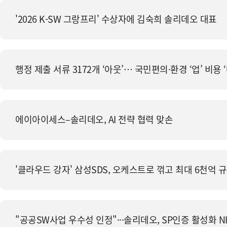
'2026 K-SW 그랑프리' 수상자에 김숙희 솔리데오 대표
행정 제출 서류 3172개 ‘아웃’… 국민편의·환경 ‘업’ 비용 
에이아이세스–솔리데오, AI 전략 협력 맞손
'클라우드 강자' 삼성SDS, 오케스트로 꺾고 최대 6천억 
"공공SW사업 우수성 인정"···솔리데오, SP인증 활성화 N