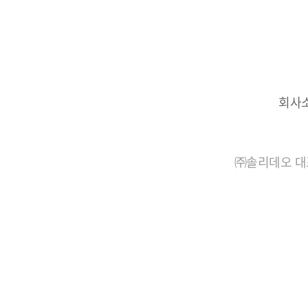
회사
㈜솔리데오 대표