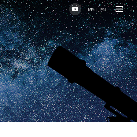
KR
EN