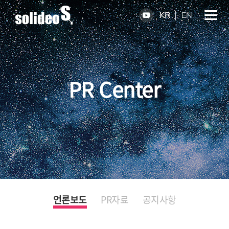
KR
EN
PR Center
언론보도
PR자료
공지사항