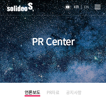
KR
EN
PR Center
언론보도
PR자료
공지사항