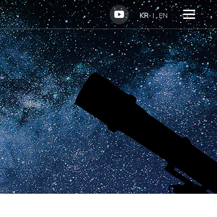
KR
EN