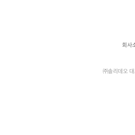
회사
㈜솔리데오 대표