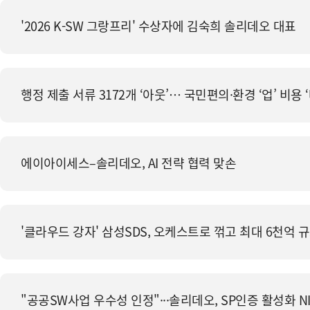
'2026 K-SW 그랑프리' 수상자에 김숙희 솔리데오 대표
행정 제출 서류 3172개 ‘아웃’… 국민편의·환경 ‘업’ 비용 
에이아이세스–솔리데오, AI 전략 협력 맞손
'클라우드 강자' 삼성SDS, 오케스트로 꺾고 최대 6천억 
"공공SW사업 우수성 인정"···솔리데오, SP인증 활성화 N