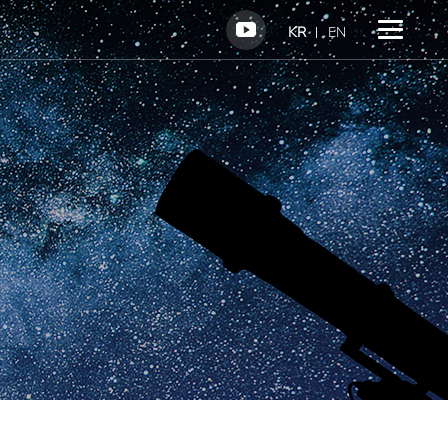
KR
EN