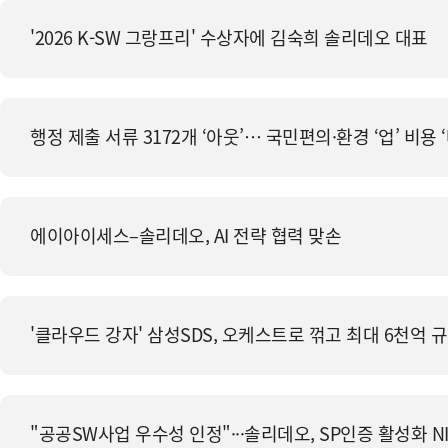
'2026 K-SW 그랑프리' 수상자에 김숙희 솔리데오 대표
행정 제출 서류 3172개 ‘아웃’… 국민편의·환경 ‘업’ 비용 
에이아이세스–솔리데오, AI 전략 협력 맞손
'클라우드 강자' 삼성SDS, 오케스트로 꺾고 최대 6천억 
"공공SW사업 우수성 인정"···솔리데오, SP인증 활성화 N