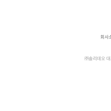
회사
㈜솔리데오 대표