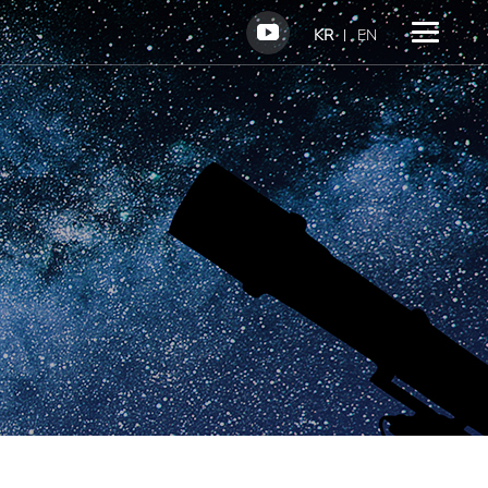
KR
EN