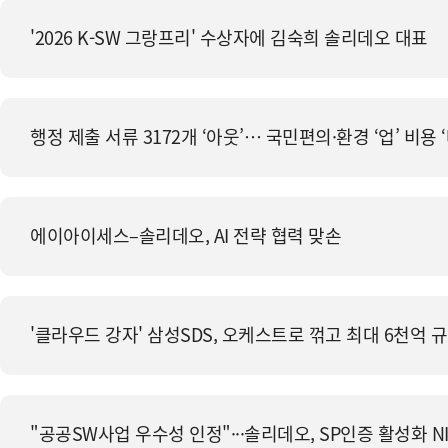
'2026 K-SW 그랑프리' 수상자에 김숙희 솔리데오 대표
행정 제출 서류 3172개 ‘아웃’… 국민편의·환경 ‘업’ 비용 
에이아이세스–솔리데오, AI 전략 협력 맞손
'클라우드 강자' 삼성SDS, 오케스트로 꺾고 최대 6천억 
"공공SW사업 우수성 인정"···솔리데오, SP인증 활성화 N