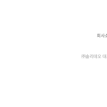
회사
㈜솔리데오 대표