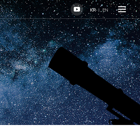
KR
EN