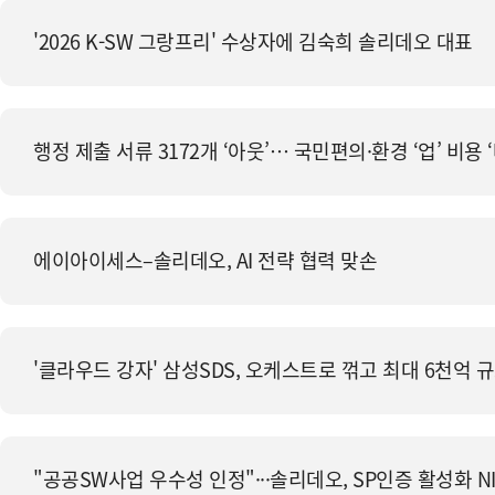
'2026 K-SW 그랑프리' 수상자에 김숙희 솔리데오 대표
행정 제출 서류 3172개 ‘아웃’… 국민편의·환경 ‘업’ 비용 
에이아이세스–솔리데오, AI 전략 협력 맞손
'클라우드 강자' 삼성SDS, 오케스트로 꺾고 최대 6천억 
"공공SW사업 우수성 인정"···솔리데오, SP인증 활성화 N