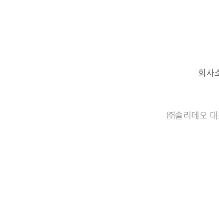
회사
㈜솔리데오 대표